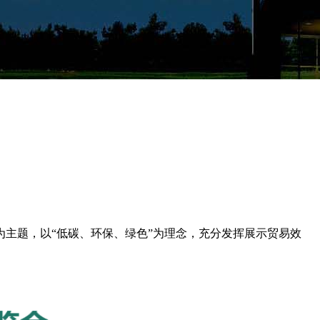
为主题，以“低碳、环保、绿色”为理念，充分发挥展示贸易效