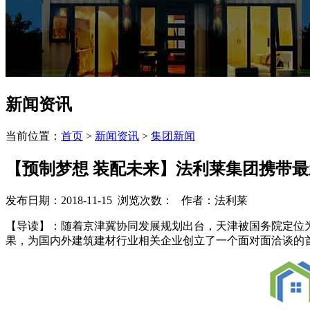
新闻资讯
当前位置：
首页
>
新闻资讯
>
集团新闻
【预制梦想 装配未来】法利莱集团携带
发布日期：2018-11-15 浏览次数：
作者：法利莱
【导读】：随着京津冀协同发展规划出台，天津被国务院定位为
果，为国内外建筑建材行业相关企业创立了一个面对面洽谈的首