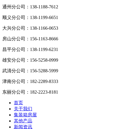
通州分公司：
138-1188-7612
顺义分公司：
138-1199-6651
大兴分公司：
138-1166-0653
房山分公司：
156-1163-8666
昌平分公司：
138-1199-6231
雄安分公司：
156-5258-0999
武清分公司：
156-5288-5999
津南分公司：
182-2289-8333
东丽分公司：
182-2223-8181
首页
关于我们
集装箱房屋
其他产品
新闻资讯