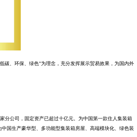
“低碳、环保、绿色”为理念，充分发挥展示贸易效果，为国内外
多家分公司，固定资产已超过十亿元。为中国第一款住人集装箱
为中国生产豪华型、多功能型集装箱房屋、高端模块化、绿色装