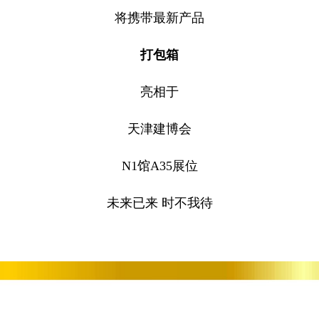
将携带最新产品
打包箱
亮相于
天津建博会
N1馆A35展位
未来已来 时不我待