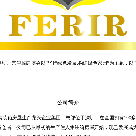
地”。京津冀建博会以“坚持绿色发展,构建绿色家园”为主题，以
公司简介
装箱房屋生产龙头企业集团，总部位于深圳，在全国拥有100
的首创者，公司已从最初的生产住人集装箱房屋开始，现已发展成