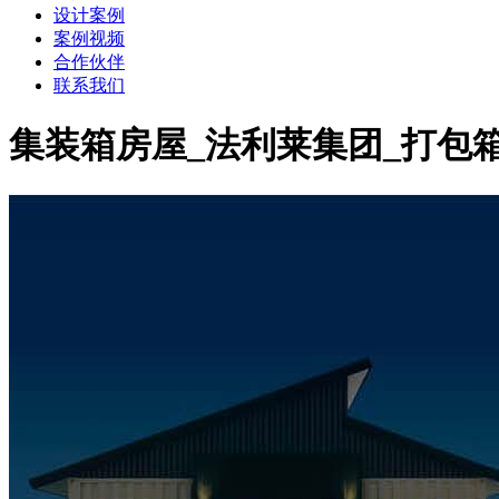
设计案例
案例视频
合作伙伴
联系我们
集装箱房屋_法利莱集团_打包